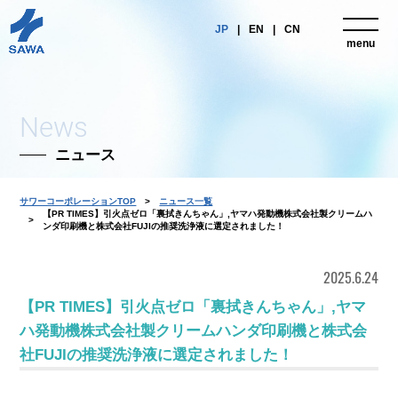
JP
EN
CN
menu
close
News
ニュース
サワーコーポレーションTOP
ニュース一覧
【PR TIMES】引火点ゼロ「裏拭きんちゃん」,ヤマハ発動機株式会社製クリームハ
ンダ印刷機と株式会社FUJIの推奨洗浄液に選定されました！
2025.6.24
【PR TIMES】引火点ゼロ「裏拭きんちゃん」,ヤマ
ハ発動機株式会社製クリームハンダ印刷機と株式会
社FUJIの推奨洗浄液に選定されました！